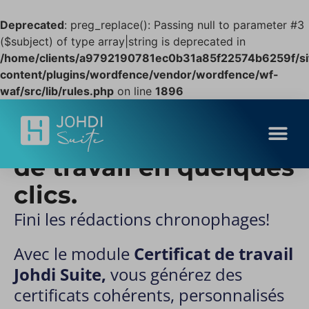
Deprecated
: preg_replace(): Passing null to parameter #3
($subject) of type array|string is deprecated in
/home/clients/a9792190781ec0b31a85f22574b6259f/sit
content/plugins/wordfence/vendor/wordfence/wf-
waf/src/lib/rules.php
on line
1896
Créez des certificats
de travail en quelques
clics.
Fini les rédactions chronophages!
Avec le module
Certificat de travail
Johdi Suite,
vous générez des
certificats cohérents, personnalisés